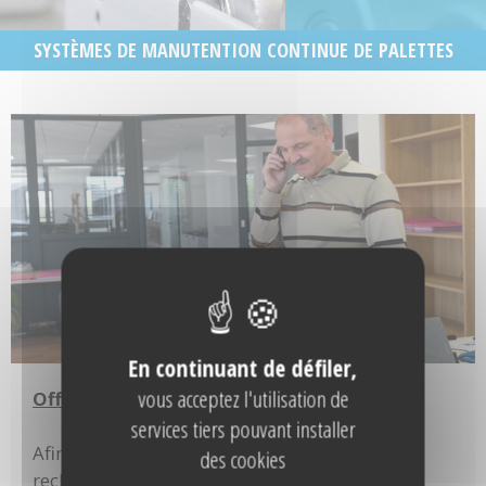
SYSTÈMES DE MANUTENTION CONTINUE DE PALETTES
En continuant de défiler,
vous acceptez l'utilisation de
Offre d'emploi
.
services tiers pouvant installer
Afin de renforcer notre équipe en place, nous
des cookies
recherchons :