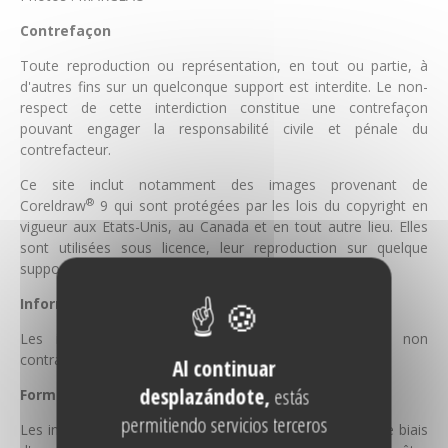
Contrefaçon
Toute reproduction ou représentation, en tout ou partie, à
d'autres fins sur un quelconque support est interdite. Le non-
respect de cette interdiction constitue une contrefaçon
pouvant engager la responsabilité civile et pénale du
contrefacteur.
Ce site inclut notamment des images provenant de
®
Coreldraw
9 qui sont protégées par les lois du copyright en
vigueur aux Etats-Unis, au Canada et en tout autre lieu. Elles
sont utilisées sous licence, leur reproduction sur quelque
support que ce soit est donc strictement interdite.
Informations commerciales
Les informations contenues dans ce service sont non
contractuelles et sujettes à modification sans préavis.
Al continuar
desplazándote,
estás
Formulaire de contact
permitiendo servicios terceros
Les informations recueillies auprès des personnes par le biais