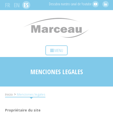
Panel de gestión de cookies
FR
EN
ES
Descubra nuestro canal de Youtube
INICIO
MENU
SU ACTIVIDAD
NUESTRAS SOLUCIONES
MENCIONES LEGALES
SERVICIOS
MARCEAU SAS
>
Inicio
Menciones legales
CONTACTO
Propriétaire du site